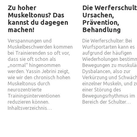
Zu hoher
Die Werferschult
Muskeltonus? Das
Ursachen,
kannst du dagegen
Prävention,
machen!
Behandlung
Verspannungen und
Die Werferschulter: Bei
Muskelbeschwerden kommen
Wurfsportarten kann es
bei Trainierenden so oft vor,
aufgrund der häufigen
dass sie oft schon als
Wiederholungen bestim
„normal“ hingenommen
Bewegungen zu muskulä
werden. Yassin Jebrini zeigt,
Dysbalancen, also zur
wie wir den chronisch hohen
Verkürzung und Schwäc
Muskeltonus durch
einzelner Muskeln, und z
neurozentrierte
einer Störung des
Trainingsinterventionen
Bewegungsrhythmus im
reduzieren können.
Bereich der Schulter…
Inhaltsverzeichnis…