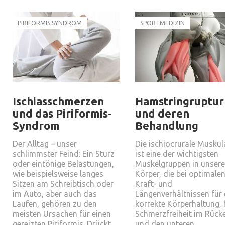
PIRIFORMIS SYNDROM
SPORTMEDIZIN
Ischiasschmerzen
Hamstringruptur
und das Piriformis-
und deren
Syndrom
Behandlung
Der Alltag – unser
Die ischiocrurale Muskul
schlimmster Feind: Ein Sturz
ist eine der wichtigsten
oder eintönige Belastungen,
Muskelgruppen in unser
wie beispielsweise langes
Körper, die bei optimale
Sitzen am Schreibtisch oder
Kraft- und
im Auto, aber auch das
Längenverhältnissen für 
Laufen, gehören zu den
korrekte Körperhaltung, 
meisten Ursachen für einen
Schmerzfreiheit im Rück
gereizten Piriformis. Drückt
und den unteren