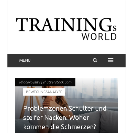
MENÜ
Photoroyalty | shutterstock.com
Photoroyalty | shutterstock.com
BEWEGUNGSANALYSE
Problemzonen Schulter und
steifer Nacken: Woher
kommen die Schmerzen?