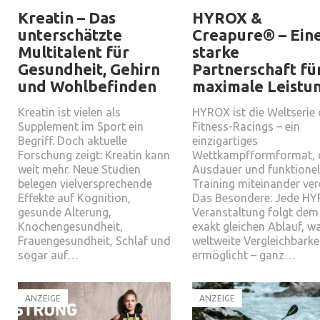
Kreatin – Das
HYROX &
unterschätzte
Creapure® – Ein
Multitalent für
starke
Gesundheit, Gehirn
Partnerschaft fü
und Wohlbefinden
maximale Leistu
Kreatin ist vielen als
HYROX ist die Weltserie
Supplement im Sport ein
Fitness-Racings – ein
Begriff. Doch aktuelle
einzigartiges
Forschung zeigt: Kreatin kann
Wettkampfformformat, 
weit mehr. Neue Studien
Ausdauer und funktionel
belegen vielversprechende
Training miteinander vere
Effekte auf Kognition,
Das Besondere: Jede H
gesunde Alterung,
Veranstaltung folgt dem
Knochengesundheit,
exakt gleichen Ablauf, w
Frauengesundheit, Schlaf und
weltweite Vergleichbarke
sogar auf…
ermöglicht – ganz…
ANZEIGE
ANZEIGE