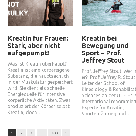
Kreatin für Frauen:
Kreatin bei
Stark, aber nicht
Bewegung und
aufgepumpt!
Sport – Prof.
Jeffrey Stout
Was ist Kreatin überhaupt?
Kreatin ist eine körpereigene
Prof. Jeffrey Stout: Wer i
Substanz, die hauptsächlich
er? Prof. Jeffrey R. Stout 
in der Muskulatur gespeichert
Leiter der School of
wird. Sie dient als schnelle
Kinesiology & Rehabilita
Energiequelle für intensive
Sciences an der UCF. Er is
körperliche Aktivitäten. Zwar
international renommier
produziert der Körper selbst
Experte für Kreatin,
Kreatin, doch…
Sporternährung und…
Next
1
2
3
…
100