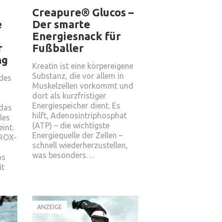
Creapure® Glucos –
e
Der smarte
Energiesnack für
r
Fußballer
ng
Kreatin ist eine körpereigene
Substanz, die vor allem in
 des
Muskelzellen vorkommt und
dort als kurzfristiger
Energiespeicher dient. Es
das
hilft, Adenosintriphosphat
les
(ATP) – die wichtigste
int.
Energiequelle der Zellen –
YROX-
schnell wiederherzustellen,
was besonders…
as
it
ANZEIGE