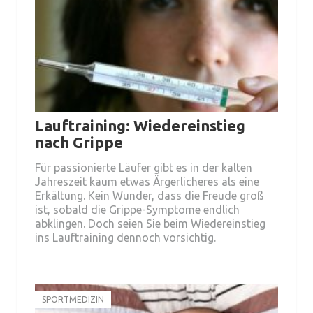
Lauftraining: Wiedereinstieg
nach Grippe
Für passionierte Läufer gibt es in der kalten
Jahreszeit kaum etwas Ärgerlicheres als eine
Erkältung. Kein Wunder, dass die Freude groß
ist, sobald die Grippe-Symptome endlich
abklingen. Doch seien Sie beim Wiedereinstieg
ins Lauftraining dennoch vorsichtig.
SPORTMEDIZIN