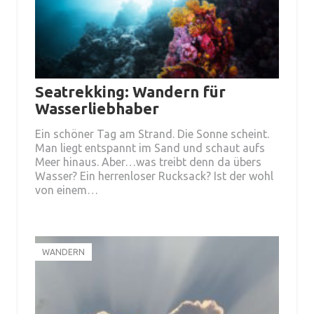
Seatrekking: Wandern für
Wasserliebhaber
Ein schöner Tag am Strand. Die Sonne scheint.
Man liegt entspannt im Sand und schaut aufs
Meer hinaus. Aber…was treibt denn da übers
Wasser? Ein herrenloser Rucksack? Ist der wohl
von einem…
WANDERN