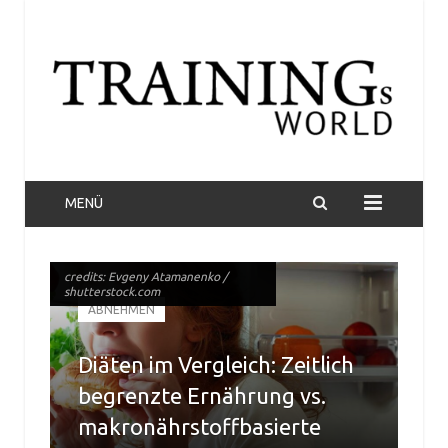
MENÜ
credits: Evgeny Atamanenko /
credits: Evgeny Atamanenko /
shutterstock.com
shutterstock.com
ABNEHMEN
Diäten im Vergleich: Zeitlich
begrenzte Ernährung vs.
makronährstoffbasierte