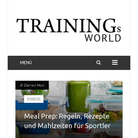
MENÜ
© Darren Muir
© Darren Muir
EIWEISS
Meal Prep: Regeln, Rezepte
und Mahlzeiten für Sportler