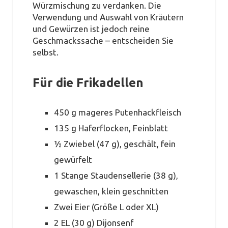
Würzmischung zu verdanken. Die
Verwendung und Auswahl von Kräutern
und Gewürzen ist jedoch reine
Geschmackssache – entscheiden Sie
selbst.
Für die Frikadellen
450 g mageres Putenhackfleisch
135 g Haferflocken, Feinblatt
½ Zwiebel (47 g), geschält, fein
gewürfelt
1 Stange Staudensellerie (38 g),
gewaschen, klein geschnitten
Zwei Eier (Größe L oder XL)
2 EL (30 g) Dijonsenf