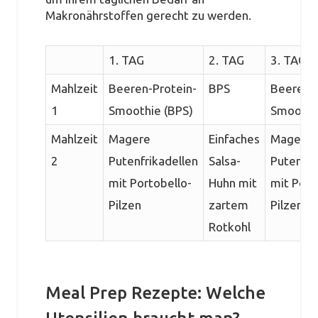
Makronährstoffen gerecht zu werden.
1. TAG
2. TAG
3. TAG
Mahlzeit
Beeren-Protein-
BPS
Beeren-P
1
Smoothie (BPS)
Smoothi
Mahlzeit
Magere
Einfaches
Magere
2
Putenfrikadellen
Salsa-
Putenfri
mit Portobello-
Huhn mit
mit Port
Pilzen
zartem
Pilzen
Rotkohl
Meal Prep Rezepte: Welche