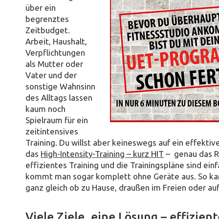
über ein
begrenztes
Zeitbudget.
Arbeit, Haushalt,
Verpflichtungen
als Mutter oder
Vater und der
sonstige Wahnsinn
des Alltags lassen
kaum noch
Spielraum für ein
zeitintensives
Training. Du willst aber keineswegs auf ein effektiv
das
High-Intensity-Training – kurz HIT
– genau das Ric
effizientes Training und die Trainingspläne sind ein
kommt man sogar komplett ohne Geräte aus. So kan
ganz gleich ob zu Hause, draußen im Freien oder au
Viele Ziele, eine Lösung – effizien