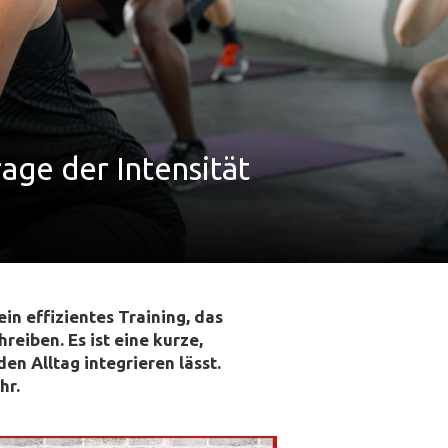
rage der Intensität
ein effizientes Training, das
eiben. Es ist eine kurze,
den Alltag integrieren lässt.
hr.