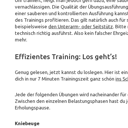
Uhr trainiert, neigt man jedoch gern dazu, eine s
vernachlässigen. Die Qualität der Übungsausführung
einer sauberen und kontrollierten Ausführung kannst
des Trainings profitieren. Das gilt natürlich auch fü
beispielsweise
den Unterarm- oder Seitstütz
. Bitte
technisch richtig ausführst. Also kein falscher Ehrg
mehr.
Effizientes Training: Los geht’s!
Genug gelesen, jetzt kannst du loslegen. Hier ist ei
dich in nur 7 Minuten Trainingszeit ganz schön
ins S
Jede der folgenden Übungen wird nacheinander für
Zwischen den einzelnen Belastungsphasen hast du 
Erholungspause.
Kniebeuge