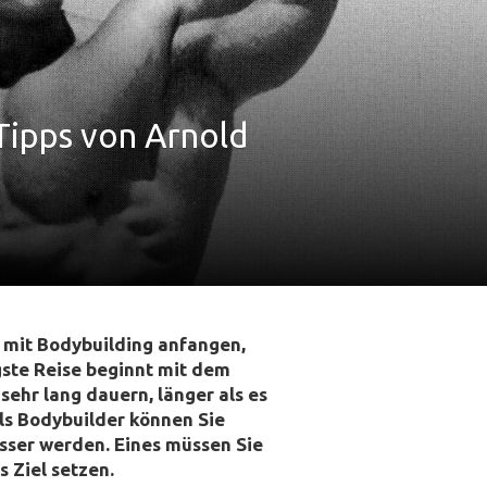
Tipps von Arnold
 mit Bodybuilding anfangen,
gste Reise beginnt mit dem
sehr lang dauern, länger als es
Als Bodybuilder können Sie
sser werden. Eines müssen Sie
s Ziel setzen.