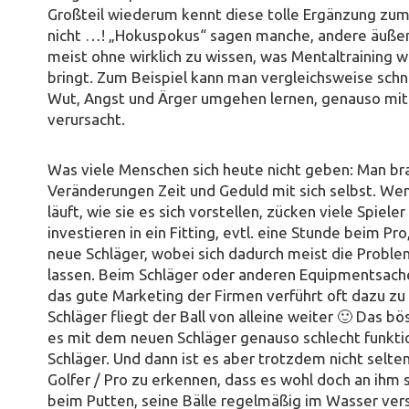
Großteil wiederum kennt diese tolle Ergänzung zu
nicht …! „Hokuspokus“ sagen manche, andere äußern
meist ohne wirklich zu wissen, was Mentaltraining w
bringt. Zum Beispiel kann man vergleichsweise sch
Wut, Angst und Ärger umgehen lernen, genauso mit 
verursacht.
Was viele Menschen sich heute nicht geben: Man brau
Veränderungen Zeit und Geduld mit sich selbst. We
läuft, wie sie es sich vorstellen, zücken viele Spiele
investieren in ein Fitting, evtl. eine Stunde beim Pr
neue Schläger, wobei sich dadurch meist die Proble
lassen. Beim Schläger oder anderen Equipmentsache
das gute Marketing der Firmen verführt oft dazu z
Schläger fliegt der Ball von alleine weiter 🙂 Das
es mit dem neuen Schläger genauso schlecht funkti
Schläger. Und dann ist es aber trotzdem nicht selte
Golfer / Pro zu erkennen, dass es wohl doch an ihm s
beim Putten, seine Bälle regelmäßig im Wasser ver