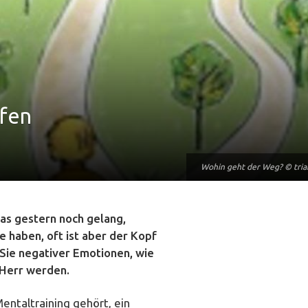
ifen
Wohin geht der Weg? © tria
Wohin geht der Weg? © tria
Was gestern noch gelang,
e haben, oft ist aber der Kopf
 Sie negativer Emotionen, wie
 Herr werden.
entaltraining gehört, ein