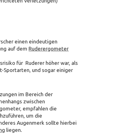
berichteten Verletzungen)
rscher einen eindeutigen
ung auf dem
Ruderergometer
risiko für Ruderer höher war, als
t-Sportarten, und sogar einiger
etzungen im Bereich der
mmenhangs zwischen
rgometer, empfahlen die
hzuführen, um die
onderes Augenmerk sollte hierbei
ing
liegen.