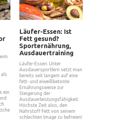
Läufer-Essen: Ist
or
Fett gesund?
Sporternährung,
Ausdauertraining
beim
Läufer-Essen: Unter
Ausdauersportlern setzt man
 als
bereits seit langem auf eine
fett- und eiweißbetonte
Ernährungsweise zur
s ein
Steigerung der
 und
Ausdauerleistungsfähigkeit.
ch
Höchste Zeit also, den
tiche
Nährstoff Fett von seinem
schlechten Image zu befreien!