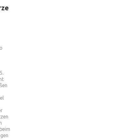
rze
io
5.
mt
ßen
el
r
tzen
m
 beim
ogen