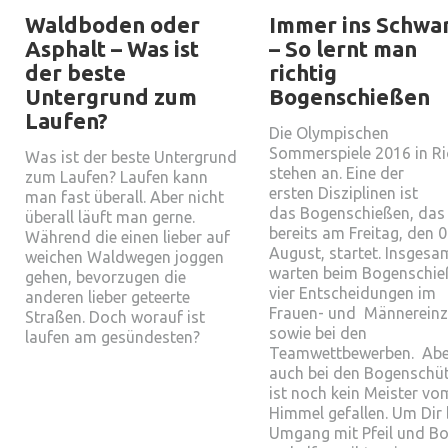
Waldboden oder
Immer ins Schwa
Asphalt – Was ist
– So lernt man
der beste
richtig
Untergrund zum
Bogenschießen
Laufen?
Die Olympischen
Sommerspiele 2016 in R
Was ist der beste Untergrund
stehen an. Eine der
zum Laufen? Laufen kann
ersten Disziplinen ist
man fast überall. Aber nicht
das Bogenschießen, das
überall läuft man gerne.
bereits am Freitag, den 0
Während die einen lieber auf
August, startet. Insgesa
weichen Waldwegen joggen
warten beim Bogenschie
gehen, bevorzugen die
vier Entscheidungen im
anderen lieber geteerte
Frauen- und Männereinz
Straßen. Doch worauf ist
sowie bei den
laufen am gesündesten?
Teamwettbewerben. Abe
auch bei den Bogenschü
ist noch kein Meister vo
Himmel gefallen. Um Dir
Umgang mit Pfeil und B