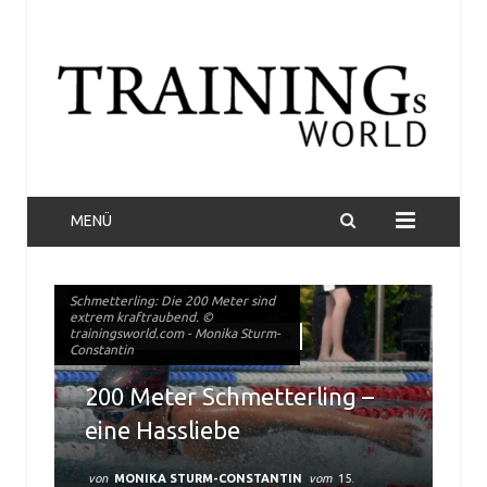
MENÜ
Schmetterling: Die 200 Meter sind
Schmetterling: Die 200 Meter sind
extrem kraftraubend. ©
extrem kraftraubend. ©
trainingsworld.com - Monika Sturm-
trainingsworld.com - Monika Sturm-
MONIKAS TRAININGSTAGEBUCH
Constantin
Constantin
200 Meter Schmetterling –
eine Hassliebe
von
MONIKA STURM-CONSTANTIN
vom
15.