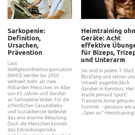
Sarkopenie:
Heimtraining oh
Definition,
Geräte: Acht
Ursachen,
effektive Übung
Prävention
für Bizeps, Trize
und Unterarm
Laut
Weltgesundheitsorganisation
Sie sind in jedem T-Shirt
(WHO) werden bis 2050
Blickfang und setzen un
weltweit mehr als zwei
Umwelt augenblicklich
Milliarden Menschen im Alter
darüber in Kenntnis: Hier
von 65 Jahren und darüber
macht jemand Sport!
an Sarkopenie leiden. Für die
Trainierte Arme gehöre
öffentlichen Gesundheits-
Sommer – genauso wie u
und Sozialdienste bedeutet
„Open air“-Heimtraining!
das eine enorme Belastung.
Doch die Menschen können
das Erkrankungsrisiko