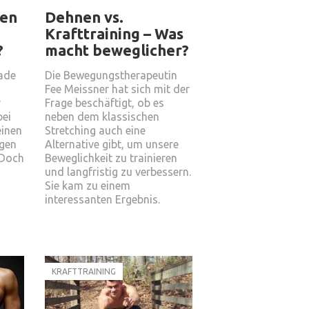
ren
Dehnen vs.
Krafttraining – Was
?
macht beweglicher?
rade
Die Bewegungstherapeutin
Fee Meissner hat sich mit der
r
Frage beschäftigt, ob es
bei
neben dem klassischen
einen
Stretching auch eine
ngen
Alternative gibt, um unsere
 Doch
Beweglichkeit zu trainieren
und langfristig zu verbessern.
Sie kam zu einem
interessanten Ergebnis.
KRAFTTRAINING