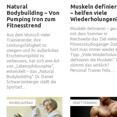
Natural
Muskeln definie
Bodybuilding – Von
– helfen viele
Pumping Iron zum
Wiederholungen
Fitnesstrend
Muskeln definieren – ge
mit dem Sommer in
Aus dem Wunsch vieler
Reichweite das Ziel viele
Trainierender, ihre
Fitnessstudiogänger. Da
Leistungsfähigkeit zu
hört man immer wieder 
steigern und ihr äußerliches
Tipp: „Viele Wiederholu
Erscheinungsbild zu
definieren die Muskeln“.
verbessern, hat sich eine Art
stimmt das wirklich?
von „Lebensphilosophie“,
Personal Trainer Felix…
entwickelt – das „Natural
Bodybuilding“. Dr. Daniel
Schwarzenberger stellt die
Sportart…
MUSKELAUFBAU
KRAFTTRAINING