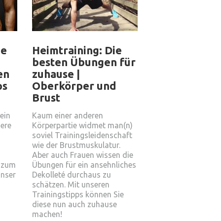
ne
Heimtraining: Die
besten Übungen für
en
zuhause |
ps
Oberkörper und
Brust
 ein
Kaum einer anderen
sere
Körperpartie widmet man(n)
soviel Trainingsleidenschaft
wie der Brustmuskulatur.
Aber auch Frauen wissen die
n zum
Übungen für ein ansehnliches
nser
Dekolleté durchaus zu
schätzen. Mit unseren
Trainingstipps können Sie
diese nun auch zuhause
machen!