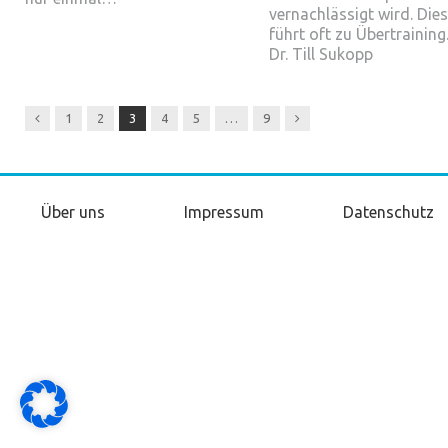
vernachlässigt wird. Dies
führt oft zu Übertraining
Dr. Till Sukopp
Previous
Next
1
2
3
4
5
…
9
Über uns
Impressum
Datenschutz