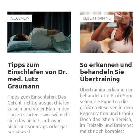
ALLGEMEIN
UEBERTRAINING
Tipps zum
So erkennen und
Einschlafen von Dr.
behandeln Sie
med. Lutz
Übertraining
Graumann
Übertraining erkennen u
behandeln. Im Profi-Spor
Tipps zum Einschlafen: Das
sehen die Experten die
Gefühl, richtig ausgeschlafen
größten Reserven in der 
zu sein und voller Elan in den
Regeneration und Erholu
Tag zu starten – wer wünscht
Doch das ist ein Bereich,
sich das nicht? Und zwar
im Freizeit- und Breitens
nicht nur sonntags oder gar
meist noch komplett
nur einmal…