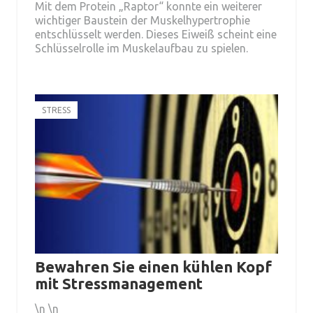
Mit dem Protein „Raptor“ konnte ein weiterer
wichtiger Baustein der Muskelhypertrophie
entschlüsselt werden. Dieses Eiweiß scheint eine
Schlüsselrolle im Muskelaufbau zu spielen.
STRESS
Bewahren Sie einen kühlen Kopf
mit Stressmanagement
\n \n