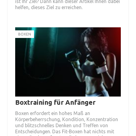
ist Ihr Ziel? Dann kann dieser Artikel Ihnen dabei
helfen, dieses Ziel zu erreichen.
BOXEN
Boxtraining für Anfänger
Boxen erfordert ein hohes Maß an
Körperbeherrschung, Kondition, Konzentration
und blitzschnelles Denken und Treffen von
Entscheidungen. Das Fit-Boxen hat nichts mit