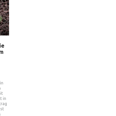
ie
em
in
h
it
t in
trag
st
s