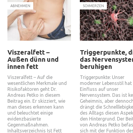
ABNEHMEN
SCHMERZEN
Viszeralfett –
Triggerpunkte, d
Außen dünn und
das Nervensyst
innen fett
beruhigen
Viszeralfett – Auf die
Triggerpunkte: Unser
wesentlichen Merkmale und
moderner Lebensstil hat
Risikofaktoren geht Dr.
Einfluss auf unser
Andreas Petko in diesem
Nervensystem. Das ist ke
Beitrag ein. Er skizziert, wie
Geheimnis, aber dennoc
man dieses erkennen kann
drängt die Schnelllebigke
und beleuchtet einige
des Alltags diesen Aspek
evidenzbasierte
den Hintergrund. Der Bei
Gegenmaßnahmen.
von Andreas Petko befas
Inhaltsverzeichnis Ist Fett
sich mit der Funktion de