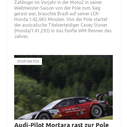
Zahlinger im Vorjahr in der Moto2 in seiner
Weltmeister-Saison von der Pole zum Sieg
gerast war, brauchte Bradl auf seiner LCR-
Honda 1:42,065 Minuten. Von der Pole startet
der australische Titelverteidiger Casey Stoner
(Honda/1:41,295) in das fünfte WM-Rennen des
Jahres.
SPORTARTEN
Audi-Pilot Mortara rast zur Pole