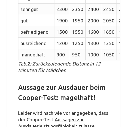
sehr gut
2300
2350
2400
2450
25
gut
1900
1950
2000
2050
21
befriedigend
1500
1550
1600
1650
17
ausreichend
1200
1250
1300
1350
14
mangelhaft
900
950
1000
1050
11
Tab.2: Zurückzulegende Distanz in 12
Minuten für Mädchen
Aussage zur Ausdauer beim
Cooper-Test: magelhaft!
Leider wird nach wie vor angegeben, dass
der Cooper-Test
Aussagen zur
Ausdauerleistungsfähigkeit
zulasse.