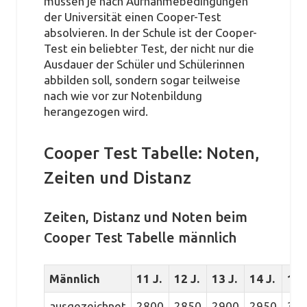
müssen je nach Aufnahmebedingungen
der Universität einen Cooper-Test
absolvieren. In der Schule ist der Cooper-
Test ein beliebter Test, der nicht nur die
Ausdauer der Schüler und Schülerinnen
abbilden soll, sondern sogar teilweise
nach wie vor zur Notenbildung
herangezogen wird.
Cooper Test Tabelle: Noten,
Zeiten und Distanz
Zeiten, Distanz und Noten beim
Cooper Test Tabelle männlich
Männlich
11 J.
12 J.
13 J.
14 J.
15 
ausgezeichnet
2800
2850
2900
2950
30