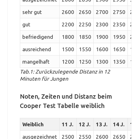
sehr gut
2600
2650
2700
2750
28
gut
2200
2250
2300
2350
24
befriedigend
1800
1850
1900
1950
20
ausreichend
1500
1550
1600
1650
17
mangelhaft
1200
1250
1300
1350
14
Tab.1: Zurückzulegende Distanz in 12
Minuten für Jungen
Noten, Zeiten und Distanz beim
Cooper Test Tabelle weiblich
Weiblich
11 J.
12 J.
13 J.
14 J.
15 
ausgezeichnet
2500
2550
2600
2650
27