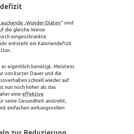
defizit
tauchende „Wunder-Diäten
“ sind
uf die gleiche Weise
 Durch eingeschränkte
hr entsteht ein Kaloriendefizit
tion.
 er eigentlich benötigt. Meistens
nur von kurzer Dauer und die
sverhalten schnell wieder auf
t nun noch höher als das
daher eine
effektive
für seine Gesundheit anstrebt,
mit einfachen wirkungsvollen
eln zur Reduzierung