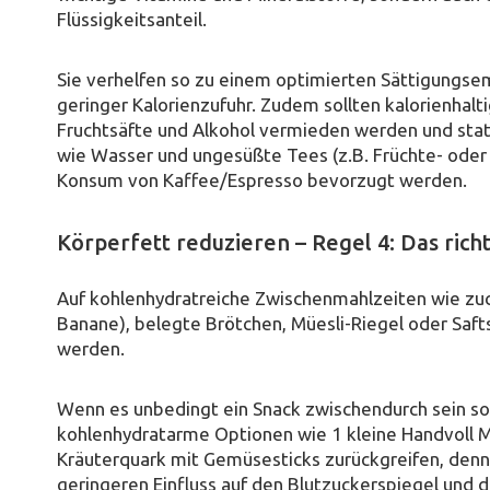
Flüssigkeitsanteil.
Sie verhelfen so zu einem optimierten Sättigungsemp
geringer Kalorienzufuhr. Zudem sollten kalorienhalt
Fruchtsäfte und Alkohol vermieden werden und stat
wie Wasser und ungesüßte Tees (z.B. Früchte- ode
Konsum von Kaffee/Espresso bevorzugt werden.
Körperfett reduzieren – Regel 4: Das rich
Auf kohlenhydratreiche Zwischenmahlzeiten wie zuc
Banane), belegte Brötchen, Müesli-Riegel oder Safts
werden.
Wenn es unbedingt ein Snack zwischendurch sein sol
kohlenhydratarme Optionen wie 1 kleine Handvoll 
Kräuterquark mit Gemüsesticks zurückgreifen, denn
geringeren Einfluss auf den Blutzuckerspiegel und