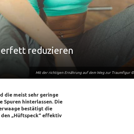
perfett reduzieren
Mit der richtigen Ernährung auf dem Weg zur Traumfigur ©
Mit der richtigen Ernährung auf dem Weg zur Traumfigur ©
d die meist sehr geringe
re Spuren hinterlassen. Die
erwaage bestätigt die
 den „Hüftspeck“ effektiv