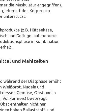
er die Muskulatur angegriffen).
rgiebedarf des Körpers im
r unterstützt.
chprodukte (z.B. Hüttenkäse,
eisch und Geflügel auf mehrere
sreduktionsphase in Kombination
erhalt.
ittel und Mahlzeiten
lso während der Diätphase erhöht
on Weißbrot, Nudeln und
ttdessen Gemüse, Obst und in
, Vollkornreis) bevorzugt
bst enthalten nicht nur
einen hohen Ballaststoff- und