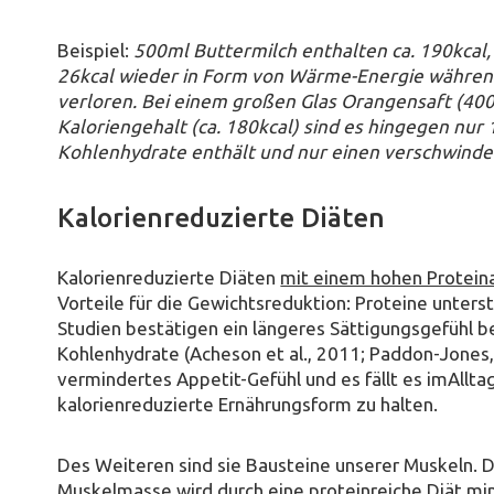
Beispiel:
500ml Buttermilch enthalten ca. 190kcal
26kcal wieder in Form von Wärme-Energie währe
verloren. Bei einem großen Glas Orangensaft (40
Kaloriengehalt (ca. 180kcal) sind es hingegen nur 1
Kohlenhydrate enthält und nur einen verschwinden
Kalorienreduzierte Diäten
Kalorienreduzierte Diäten
mit einem hohen Proteina
Vorteile für die Gewichtsreduktion: Proteine unter
Studien bestätigen ein längeres Sättigungsgefühl b
Kohlenhydrate (Acheson et al., 2011; Paddon-Jones, 
vermindertes Appetit-Gefühl und es fällt es imAlltag 
kalorienreduzierte Ernährungsform zu halten.
Des Weiteren sind sie Bausteine unserer Muskeln. D
Muskelmasse wird durch eine proteinreiche Diät min