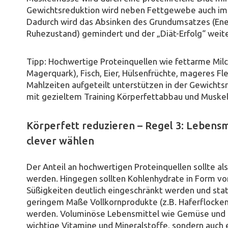
Gewichtsreduktion wird neben Fettgewebe auch imm
Dadurch wird das Absinken des Grundumsatzes (Ene
Ruhezustand) gemindert und der „Diät-Erfolg“ weite
Tipp: Hochwertige Proteinquellen wie fettarme Mil
Magerquark), Fisch, Eier, Hülsenfrüchte, mageres Fl
Mahlzeiten aufgeteilt unterstützen in der Gewicht
mit gezieltem Training Körperfettabbau und Muskel
Körperfett reduzieren – Regel 3: Lebensm
clever wählen
Der Anteil an hochwertigen Proteinquellen sollte a
werden. Hingegen sollten Kohlenhydrate in Form v
Süßigkeiten deutlich eingeschränkt werden und sta
geringem Maße Vollkornprodukte (z.B. Haferflocken
werden. Voluminöse Lebensmittel wie Gemüse und O
wichtige Vitamine und Mineralstoffe, sondern auch 