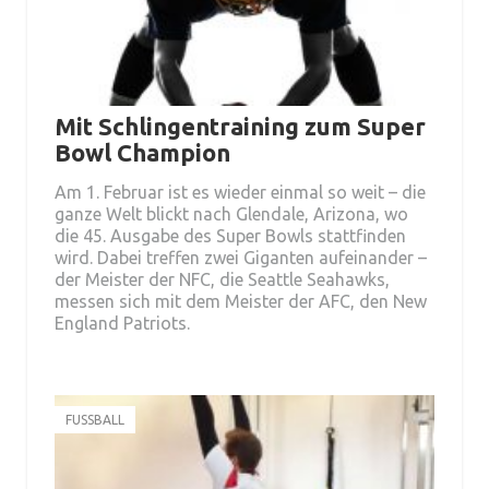
Mit Schlingentraining zum Super
Bowl Champion
Am 1. Februar ist es wieder einmal so weit – die
ganze Welt blickt nach Glendale, Arizona, wo
die 45. Ausgabe des Super Bowls stattfinden
wird. Dabei treffen zwei Giganten aufeinander –
der Meister der NFC, die Seattle Seahawks,
messen sich mit dem Meister der AFC, den New
England Patriots.
FUSSBALL