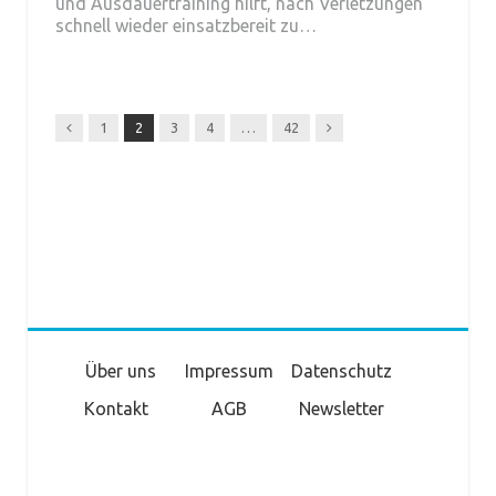
und Ausdauertraining hilft, nach Verletzungen
schnell wieder einsatzbereit zu…
Previous
Next
1
2
3
4
…
42
Über uns
Impressum
Datenschutz
Kontakt
AGB
Newsletter