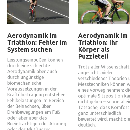
Aerodynamik im
Aerodynamik im
Triathlon: Fehler im
Triathlon: Ihr
System suchen
Körper als
Puzzleteil
Leistungseinbußen können
durch eine schlechte
Trotz aller Wissenschaf
Aerodynamik aber auch
angesichts vieler
durch ungünstige
verschiedener Theorien 
biomechanische
Messtechniken können w
Voraussetzungen in der
eines vorweg nehmen: di
Kraftübertragung entstehen.
optimale Sitzposition ka
Fehlbelastungen im Bereich
nicht geben – schon allei
der Beinachsen, über
Tatsache, dass Komfort
Drehbewegungen am Fuß
ganz unterschiedlich
oder aber über das
bewertet wird, macht di
Beeinträchtigen der Atmung
deutlich.
oder des Blutflusses