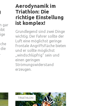
Aerodynamik im
g
Triathlon: Die
richtige Einstellung
ist komplex!
n gar
ibt
Grundlegend sind zwei Dinge
tige
wichtig. Der Fahrer sollte der
Luft eine möglichst geringe
sche
frontale Angriffsfläche bieten
die
und er sollte möglichst
.
„windschlüpfrig“ sein und
einen geringen
Strömungswiderstand
erzeugen.
TRIATHLON