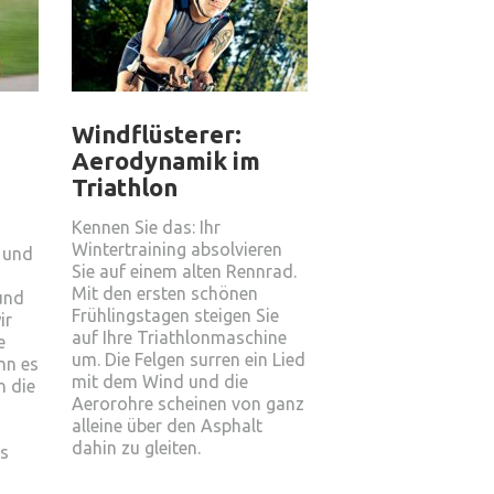
Windflüsterer:
Aerodynamik im
Triathlon
Kennen Sie das: Ihr
Wintertraining absolvieren
t und
Sie auf einem alten Rennrad.
Mit den ersten schönen
und
Frühlingstagen steigen Sie
ir
auf Ihre Triathlonmaschine
e
um. Die Felgen surren ein Lied
nn es
mit dem Wind und die
n die
Aerorohre scheinen von ganz
alleine über den Asphalt
dahin zu gleiten.
es