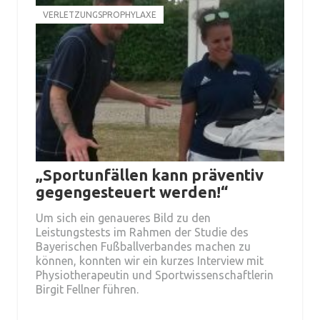
VERLETZUNGSPROPHYLAXE
„Sportunfällen kann präventiv
gegengesteuert werden!“
Um sich ein genaueres Bild zu den
Leistungstests im Rahmen der Studie des
Bayerischen Fußballverbandes machen zu
können, konnten wir ein kurzes Interview mit
Physiotherapeutin und Sportwissenschaftlerin
Birgit Fellner führen.