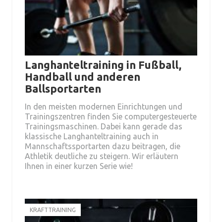
Langhanteltraining in Fußball,
Handball und anderen
Ballsportarten
In den meisten modernen Einrichtungen und
Trainingszentren finden Sie computergesteuerte
Trainingsmaschinen. Dabei kann gerade das
klassische Langhanteltraining auch in
Mannschaftssportarten dazu beitragen, die
Athletik deutliche zu steigern. Wir erläutern
Ihnen in einer kurzen Serie wie!
KRAFTTRAINING