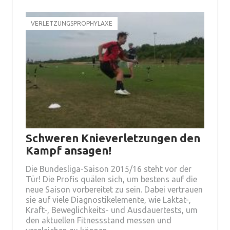
VERLETZUNGSPROPHYLAXE
Schweren Knieverletzungen den
Kampf ansagen!
Die Bundesliga-Saison 2015/16 steht vor der
Tür! Die Profis quälen sich, um bestens auf die
neue Saison vorbereitet zu sein. Dabei vertrauen
sie auf viele Diagnostikelemente, wie Laktat-,
Kraft-, Beweglichkeits- und Ausdauertests, um
den aktuellen Fitnessstand messen und