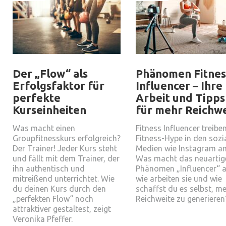
Der „Flow“ als
Phänomen Fitnes
Erfolgsfaktor für
Influencer – Ihre
perfekte
Arbeit und Tipps
Kurseinheiten
für mehr Reichw
Was macht einen
Fitness Influencer treibe
Groupfitnesskurs erfolgreich?
Fitness-Hype in den sozi
Der Trainer! Jeder Kurs steht
Medien wie Instagram an
und fällt mit dem Trainer, der
Was macht das neuartig
ihn authentisch und
Phänomen „Influencer“ a
mitreißend unterrichtet. Wie
wie arbeiten sie und wie
du deinen Kurs durch den
schaffst du es selbst, m
„perfekten Flow“ noch
Reichweite zu generiere
attraktiver gestaltest, zeigt
Veronika Pfeffer.