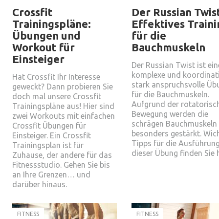
Crossfit
Der Russian Twist
Trainingspläne:
Effektives Traini
Übungen und
für die
Workout für
Bauchmuskeln
Einsteiger
Der Russian Twist ist ein
komplexe und koordinat
Hat Crossfit Ihr Interesse
stark anspruchsvolle Üb
geweckt? Dann probieren Sie
für die Bauchmuskeln.
doch mal unsere Crossfit
Aufgrund der rotatorisc
Trainingspläne aus! Hier sind
Bewegung werden die
zwei Workouts mit einfachen
schrägen Bauchmuskeln
Crossfit Übungen für
besonders gestärkt. Wic
Einsteiger. Ein Crossfit
Tipps für die Ausführun
Trainingsplan ist für
dieser Übung finden Sie h
Zuhause, der andere für das
Fitnessstudio. Gehen Sie bis
an Ihre Grenzen… und
darüber hinaus.
FITNESS
FITNESS