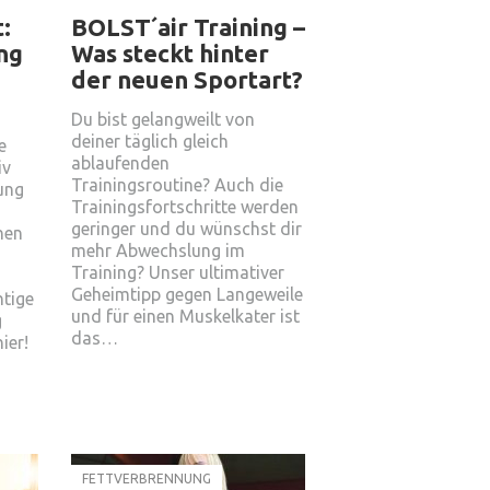
:
BOLST´air Training –
ng
Was steckt hinter
der neuen Sportart?
Du bist gelangweilt von
deiner täglich gleich
e
ablaufenden
iv
Trainingsroutine? Auch die
ung
Trainingsfortschritte werden
geringer und du wünschst dir
hen
mehr Abwechslung im
Training? Unser ultimativer
Geheimtipp gegen Langeweile
htige
und für einen Muskelkater ist
g
das…
ier!
FETTVERBRENNUNG