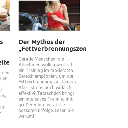
s
Der Mythos der
„Fettverbrennungszone“
Gerade Menschen, die
eite
Abnehmen wollen wird oft
ein Training im moderaten
n den
Bereich empfohlen, um die
alen
Fettverbrennung zu steigern.
.
Aber ist das auch wirklich
e
effektiv? Tatsächlich bringt
us,
ein intensives Training mit
größerer Intensität die
ehr
besseren Erfolge. Lesen Sie
n?…
warum!