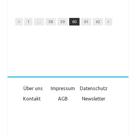
Previous
Next
1
…
58
59
60
61
62
Über uns
Impressum
Datenschutz
Kontakt
AGB
Newsletter